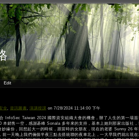
格
Edit
安全
,
資訊圖書
,
演講授課
on 7/28/2024 11:14:00 下午
nfoSec Taiwan 2024 國際資安組織大會的機會，辦了人生的第一場簽
00 本銷售一空，感謝碁峰 Sonala 多年來的支持，基本上她到那家出版社，
奇妙緣份，回想起大一的時候，跟當時的女朋友，現在的老婆 Sunny 26 年
，前一天晚上我們倆個半夜三點去搭統聯的夜車北上，一大早我們就出現在