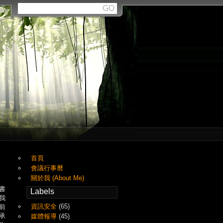
首頁
會議行事曆
關於我 (About Me)
書
Labels
我
資訊安全
(65)
前
承
媒體報導
(45)