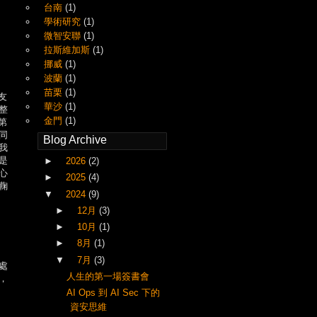
台南
(1)
學術研究
(1)
微智安聯
(1)
拉斯維加斯
(1)
挪威
(1)
波蘭
(1)
苗栗
(1)
友
華沙
(1)
整
金門
(1)
第
同
Blog Archive
我
是
►
2026
(2)
心
►
2025
(4)
鞠
▼
2024
(9)
►
12月
(3)
►
10月
(1)
►
8月
(1)
▼
7月
(3)
處
人生的第一場簽書會
，
AI Ops 到 AI Sec 下的
資安思維