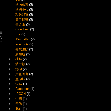
國內旅遊
(3)
國網中心
(3)
攻防競賽
(3)
數位鑑識
(3)
舊金山
(3)
CloudSec
(2)
快
IS2
(2)
行
TWCSIRT
(2)
內
YouTuBe
(2)
專業證照
(2)
新加坡
(2)
杜拜
(2)
波士頓
(2)
澎湖
(2)
資訊圖書
(2)
鹽湖城
(2)
CDX
(1)
Facebook
(1)
IRCON
(1)
中國
(1)
丹佛
(1)
北京
(1)