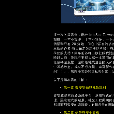
這一次的簽書會，配合 InfoSec Ta
相挺，一本不算少，十本不算多，一下
個活動只有 20 分鐘，但心中卻有許
三版的作者-潘天佑老師這段話所吸引
學們的支持！兩年前碁峰出版社跟我討
曉以大義，說現在要找人寫一本適用的
無償轉讓版權，讓出版社找適合的人來
中甚感欣慰。成功不必在我，恭喜新作
躬）！」，感恩潘老師的無私與付出，
以下是這本書的主軸：
第一篇 資安認知與風險識別
資安威脅來自於系統平台、應用程式的
理、惡意程式的發展、社交工程與網路
都是面對資安的議題時，必須考量的關
第二篇 信任與安全架構