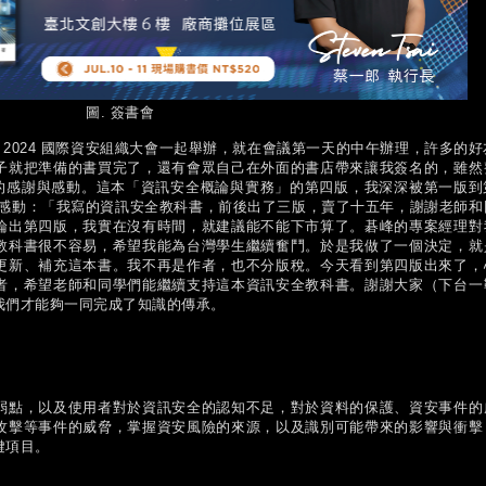
圖. 簽書會
iwan 2024 國際資安組織大會一起舉辦，就在會議第一天的中午辦理，許多的好
子就把準備的書買完了，還有會眾自己在外面的書店帶來讓我簽名的，雖然
多的感謝與感動。這本「資訊安全概論與實務」的第四版，我深深被第一版到
與感動：「我寫的資訊安全教科書，前後出了三版，賣了十五年，謝謝老師和
論出第四版，我實在沒有時間，就建議能不能下市算了。碁峰的專案經理對
教科書很不容易，希望我能為台灣學生繼續奮鬥。於是我做了一個決定，就
更新、補充這本書。我不再是作者，也不分版稅。今天看到第四版出來了，
者，希望老師和同學們能繼續支持這本資訊安全教科書。謝謝大家（下台一
我們才能夠一同完成了知識的傳承。
弱點，以及使用者對於資訊安全的認知不足，對於資料的保護、資安事件的
攻擊等事件的威脅，掌握資安風險的來源，以及識別可能帶來的影響與衝擊
鍵項目。