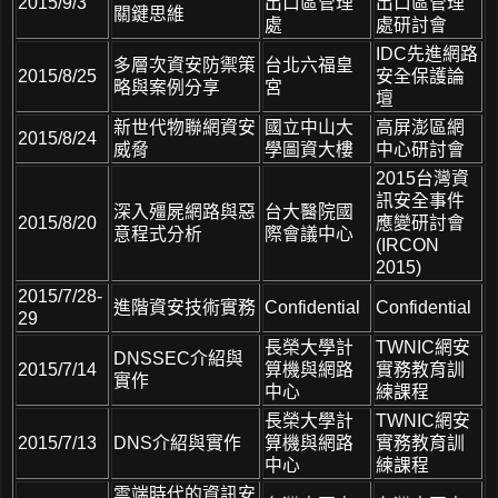
2015/9/3
出口區管理
出口區管理
關鍵思維
處
處研討會
IDC先進網路
多層次資安防禦策
台北六福皇
2015/8/25
安全保護論
略與案例分享
宮
壇
新世代物聯網資安
國立中山大
高屏澎區網
2015/8/24
威脅
學圖資大樓
中心研討會
2015台灣資
訊安全事件
深入殭屍網路與惡
台大醫院國
2015/8/20
應變研討會
意程式分析
際會議中心
(IRCON
2015)
2015/7/28-
進階資安技術實務
Confidential
Confidential
29
長榮大學計
TWNIC網安
DNSSEC介紹與
2015/7/14
算機與網路
實務教育訓
實作
中心
練課程
長榮大學計
TWNIC網安
2015/7/13
DNS介紹與實作
算機與網路
實務教育訓
中心
練課程
雲端時代的資訊安