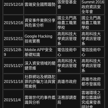
張榮發基金
Summit 2016
2015/12/18
雲端安全國際趨勢
會
政府資訊安
全年會
國立北門高
國立北門高
資安事件案例分享
2015/12/16
級農工職業
級農工職業
與危害分析
學校
學校
高苑科技大
高苑科技大
Google Hacking
2015/12/11
學資訊管理
學資訊管理
技術實務
系
系
2015/12/8-
Mobile APP安全
電信技術中
電信技術中
9
基礎知識
心
心
高苑科技大
高苑科技大
深入資安領域的關
2015/11/27
學資訊管理
學資訊管理
鍵思維
系
系
社群網站及網路犯
高雄市政府
2015/11/18
罪的詐騙方法與實
高雄市政府
都市發展局
際案例
雲端環境之
雲端世代的事件鑑
法務部調查
數位鑑識研
2015/11/4
識與分析
局
究成果發表
研討會