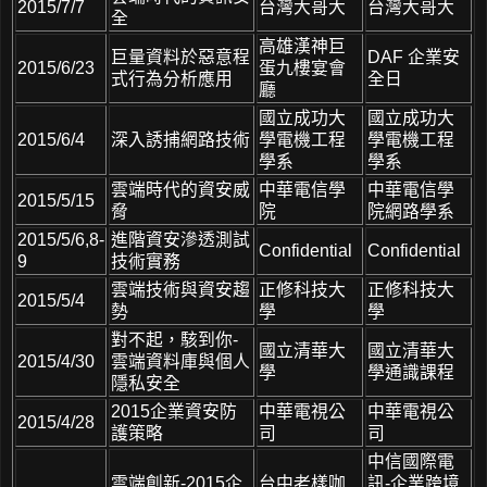
2015/7/7
台灣大哥大
台灣大哥大
全
高雄漢神巨
巨量資料於惡意程
DAF 企業安
2015/6/23
蛋九樓宴會
式行為分析應用
全日
廳
國立成功大
國立成功大
2015/6/4
深入誘捕網路技術
學電機工程
學電機工程
學系
學系
雲端時代的資安威
中華電信學
中華電信學
2015/5/15
脅
院
院網路學系
2015/5/6,8-
進階資安滲透測試
Confidential
Confidential
9
技術實務
雲端技術與資安趨
正修科技大
正修科技大
2015/5/4
勢
學
學
對不起，駭到你-
國立清華大
國立清華大
2015/4/30
雲端資料庫與個人
學
學通識課程
隱私安全
2015企業資安防
中華電視公
中華電視公
2015/4/28
護策略
司
司
中信國際電
雲端創新-2015企
台中老樣咖
訊-企業跨境