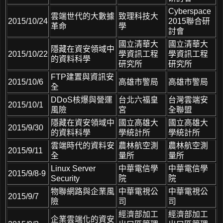
Cyberspace
雲端世代的大數據
致理科技大
2015/10/24
2015聯合研
革命
學
討會
國立清華大
國立清華大
隱藏在資安領域中
2015/10/22
學資訊工程
學資訊工程
的資料科學
研究所
研究所
FTP建置與資訊安
2015/10/6
高雄市警局
高雄市警局
全
DDoS核爆與營運
台北六福皇
台灣雲端安
2015/10/1
風險
宮
全聯盟
隱藏在資安領域中
國立高雄大
國立高雄大
2015/9/30
的資料科學
學統計所
學統計所
雲端時代的資料安
農林航空測
農林航空測
2015/9/11
全
量所
量所
Linux Server
中華電信學
中華電信學
2015/9/8-9
Security
院
院
物聯網路與企業風
中華電視公
中華電視公
2015/9/7
險
司
司
經濟部加工
經濟部加工
企業雲端化的資安