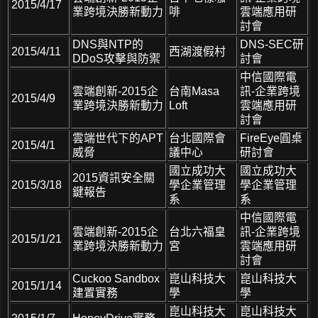
2015/4/17
業跨境決勝新動力
啡
雲端應用研
討會
DNS與NTP的
DNS-SEC研
2015/4/11
西湖渡假村
DDoS攻擊與防禦
討會
中信國際電
雲端創新-2015企
台南Masa
訊-企業跨境
2015/4/9
業跨境決勝新動力
Loft
雲端應用研
討會
雲端世代下的APT
台北國際會
FireEye圓桌
2015/4/1
威脅
議中心
研討會
國立成功大
國立成功大
2015資訊安全關
2015/3/18
學企業管理
學企業管理
鍵報告
系
系
中信國際電
雲端創新-2015企
台北六福皇
訊-企業跨境
2015/1/21
業跨境決勝新動力
宮
雲端應用研
討會
Cuckoo Sandbox
崑山科技大
崑山科技大
2015/1/14
建置實務
學
學
崑山科技大
崑山科技大