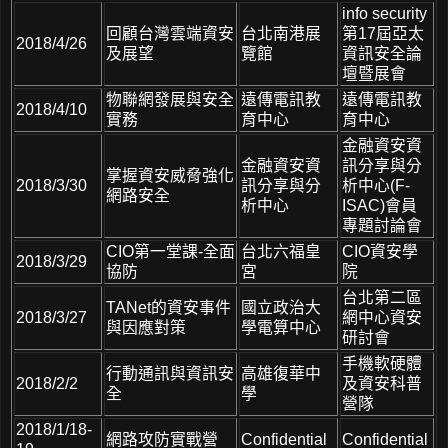
info security
回顧台灣雲端資安
台北南港展
第17屆亞太
2018/4/26
及展望
覽館
資訊安全論
壇暨展會
物聯網發展與安全
遠傳電訊教
遠傳電訊教
2018/4/10
實務
育中心
育中心
金融資安資
金融資安資
訊分享與分
掌握資安威脅強化
2018/3/30
訊分享與分
析中心(F-
網路安全
析中心
ISAC)會員
專題討論會
CIO第一堂課-全面
台北六福皇
CIO資安學
2018/3/29
協防
宮
院
台北第二區
TANet的資安事件
國立政治大
2018/3/27
網中心資安
與因應對策
學電算中心
研討會
手機軟硬體
行動通訊與資訊安
高雄復華中
2018/2/2
及資安科普
全
學
營隊
2018/1/18-
網路攻防實戰營
Confidential
Confidential