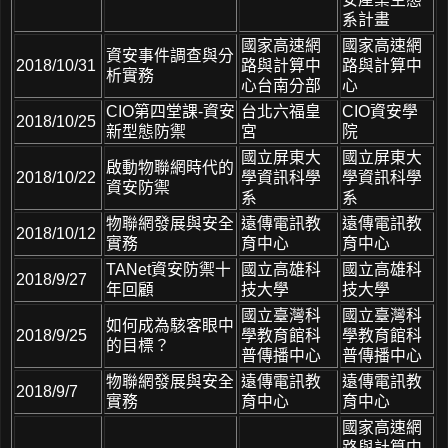
系計畫
國家高速網
國家高速網
資安事件調查與分
2018/10/31
路與計算中
路與計算中
析實務
心台南分部
心
CIO第四堂課-資安
台北六福皇
CIO資安學
2018/10/25
新型態防禦
宮
院
國立屏東大
國立屏東大
啟動物聯網時代的
2018/10/22
學資訊科學
學資訊科學
資安防禦
系
系
物聯網發展與安全
遠傳電訊教
遠傳電訊教
2018/10/12
實務
育中心
育中心
TANet資安防禦十
國立高雄科
國立高雄科
2018/9/27
年回顧
技大學
技大學
國立臺灣科
國立臺灣科
如何成為駭客眼中
2018/9/25
學教育館科
學教育館科
的目標？
普傳播中心
普傳播中心
物聯網發展與安全
遠傳電訊教
遠傳電訊教
2018/9/7
實務
育中心
育中心
國家高速網
路與計算中