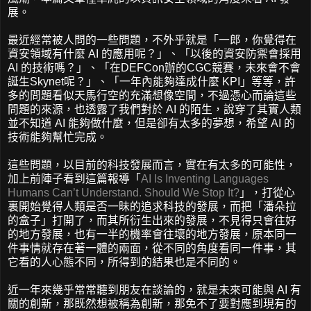
展。
最近經常被人問的一些問題，不外乎就是「一郎，你覺得在
資安領域有什麼 AI 的應用呢？」、「以後的資安防禦會採用
AI 的技術嗎？」、「在DEFCon辦的CGC競賽，未來會不會
誕生Skynet呢？」、「一年內能夠達成什麼 KPI」等等，許
多的問題看似天馬行空的充滿想像空間，不過憑心而論這些
問題的來源，也透露了我們對於 AI 的陌生，說穿了其實人類
並不知道 AI 能夠做什麼，但是卻有太多的夢想，希望 AI 的
技術能夠幫忙完成。
這些問題，以目前的科技發展而言，實在有太多的可能性，
加上前陣子看到這篇報導「
AI Is Inventing Languages
Humans Can’t Understand. Should We Stop It?
」，打從心
裏開始覺得人類是否一昧的追求科技的發展，而把「潘朵拉
的盒子」打開了，而其所衍生出來的發展，不見得只會往好
的地方發展，也有一半的機率會往壞的地方發展，原本同一
件事情就存在著一體的兩面，從不同的角度看同一件事，其
它看的人心態不同，所得到的結果也是不同的。
近一年來幾乎常常聽到朋友在談論的，就是未來可能與 AI 有
關的創新，那既然想被稱為創新，那免不了要對應到現有的