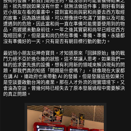
技術的發展，對我們是陌生的，還沒想到可能會獲得結果之
前，就先想說如果沒有什麼，就無法做這件事；剛好看到最
近小朋友在看的童書中，提到富和尚與窮和尚要去西方取經
的故事，因為路途遙遠，可以想像途中充滿了變數以及可能
遭遇到的危險，因此富和尚一直在準備可能需要使用到的物
品，而遲遲未動身前往，一年之後其實窮和尚早已經從西方
取經回來了，但是富和尚仍然在準備、準備、準備，永遠都
沒有準備好的一天，只有是否有朝目標行動的動力。
最近陪小朋友玩神奇寶貝，才知道原來「回歸原始」後的戰
鬥力絕不亞於進化後的狀態，這不禁讓人思考，如果我們一
昧的追求更先進的設備，想有利用新的領域來解決現有的問
題，那我們真的知道「問題是什麼嗎？」，就像現在大家都
在講 AI ，連政府也來帶動 AI 的發展，但是發展這些如果只
是空談要啟動台灣的產業，那在人才外流的現實環境下，又
會淪為空談，曾幾何時已經失去了原本發展過程中需要解決
的真正問題。