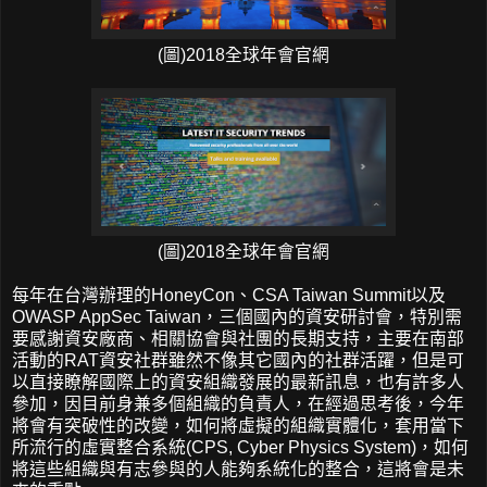
(圖)2018全球年會官網
(圖)2018全球年會官網
每年在台灣辦理的HoneyCon、CSA Taiwan Summit以及
OWASP AppSec Taiwan，三個國內的資安研討會，特別需
要感謝資安廠商、相關協會與社團的長期支持，主要在南部
活動的RAT資安社群雖然不像其它國內的社群活躍，但是可
以直接瞭解國際上的資安組織發展的最新訊息，也有許多人
參加，因目前身兼多個組織的負責人，在經過思考後，今年
將會有突破性的改變，如何將虛擬的組織實體化，套用當下
所流行的虛實整合系統(CPS, Cyber Physics System)，如何
將這些組織與有志參與的人能夠系統化的整合，這將會是未