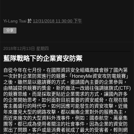
Yi-Lang Tsai
於
12/31/2018 11:30:00 下午
分享
2018年12月13日 星期四
藍隊戰略下的企業資安防禦
自從今年在七月份，在國際資訊安全組織高峰會辦了國內第
一次針對企業防禦進行的競賽-「HoneyMe資安攻防電競賽」
之後，雖然是以邀請賽的方式，邀請國內主要的企業參與，
由精誠提供競賽的獎金，新的做法一改過往強調搶旗式(CTF)
的競賽思維，而是採取更貼近企業需求的方式，讓國內許多
的企業開始思考，如何面對目前重要的資安威脅，在現在駭
客主義盛行的時代中，如何因應可能發生的資安攻擊，近幾
年來屢見大型的網路攻擊，都以癱瘓企業對外的服務為主，
而近來幾次的大型資料外洩事件，例如：國泰航空、萬豪集
團等，都已成為使用者關注的社會事件，因為企業的資安防
禦出了問題，客戶或是消費者就成了最大的受害者，輕則網