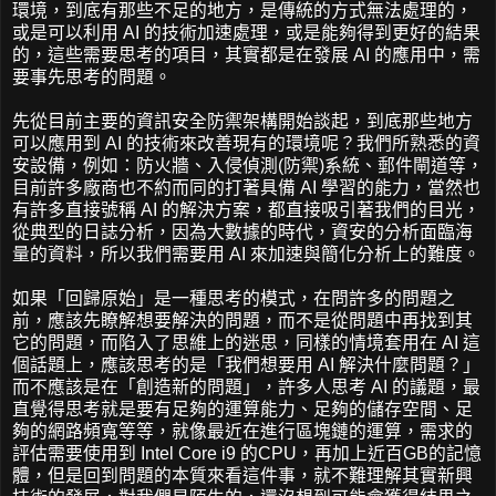
環境，到底有那些不足的地方，是傳統的方式無法處理的，
或是可以利用 AI 的技術加速處理，或是能夠得到更好的結果
的，這些需要思考的項目，其實都是在發展 AI 的應用中，需
要事先思考的問題。
先從目前主要的資訊安全防禦架構開始談起，到底那些地方
可以應用到 AI 的技術來改善現有的環境呢？我們所熟悉的資
安設備，例如：防火牆、入侵偵測(防禦)系統、郵件閘道等，
目前許多廠商也不約而同的打著具備 AI 學習的能力，當然也
有許多直接號稱 AI 的解決方案，都直接吸引著我們的目光，
從典型的日誌分析，因為大數據的時代，資安的分析面臨海
量的資料，所以我們需要用 AI 來加速與簡化分析上的難度。
如果「回歸原始」是一種思考的模式，在問許多的問題之
前，應該先瞭解想要解決的問題，而不是從問題中再找到其
它的問題，而陷入了思維上的迷思，同樣的情境套用在 AI 這
個話題上，應該思考的是「我們想要用 AI 解決什麼問題？」
而不應該是在「創造新的問題」，許多人思考 AI 的議題，最
直覺得思考就是要有足夠的運算能力、足夠的儲存空間、足
夠的網路頻寬等等，就像最近在進行區塊鏈的運算，需求的
評估需要使用到 Intel Core i9 的CPU，再加上近百GB的記憶
體，但是回到問題的本質來看這件事，就不難理解其實新興