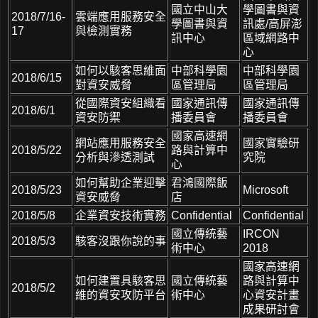
國立中山大
學圖書與資
2018/7/16-
雲端應用服務安全
學圖書與資
訊處/高屏澎
17
與檢測實務
訊中心
區域網路中
心
如何以駭客思維面
中部科學園
中部科學園
2018/6/15
對資安威脅
區管理局
區管理局
從國際資安組織看
國家通訊傳
國家通訊傳
2018/6/1
資安防禦
播委員會
播委員會
國家高速網
網站應用服務安全
國家實驗研
2018/5/22
路與計算中
分析與滲透測試
究院
心
如何幫助企業迎擊
君鴻國際飯
2018/5/23
Microsoft
資安威脅
店
2018/5/8
企業資安技術實務
Confidential
Confidential
國立傳統藝
IRCON
2018/5/3
駭客沒跟你說的事
術中心
2018
國家高速網
如何建置具駭客思
國立傳統藝
路與計算中
2018/5/2
維的資安攻防平台
術中心
心資安計畫
成果研討會