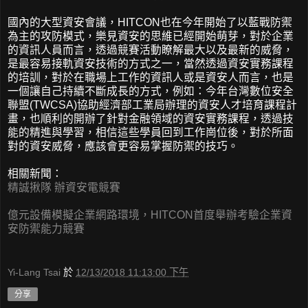
國內的大型資安會議，HITCON也在今年開始了以藍戰防禦
為主的攻防模式，樂見資安的思維已經開始萌芽，對於企業
的資訊人員而言，透過競賽活動瞭解最大以及最新的威脅，
是最容易接軌資安技術的方式之一，當然透過資安實務課程
的培訓，對於在職場上工作的資訊人或是資安人而言，也是
一個讓自己持續不斷成長的方式，例如：今年台灣數位安全
聯盟(TWCSA)協助經濟部工業局辦理的資安人才培育課程計
畫，也順利的開辦了針對金融領域的資安實務課程，透過技
能的精進與學習，相信這些學員回到工作崗位後，對於所面
對的資安威脅，應該會更容易掌握防禦的技巧。
相關新聞：
精誠揪隊 辦資安電競賽
億元設備模擬企業網路環境，HITCON首度舉辦考驗企業資
安防禦能力競賽
Yi-Lang Tsai
於
12/13/2018 11:13:00 下午
分享