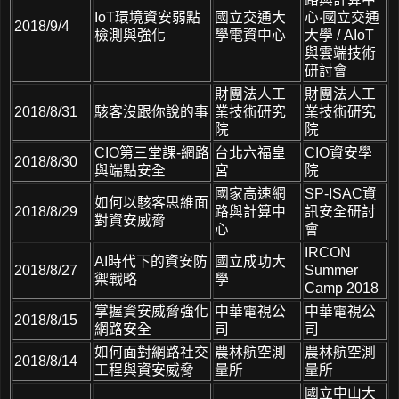
IoT環境資安弱點
國立交通大
心‧國立交通
2018/9/4
檢測與強化
學電資中心
大學 / AIoT
與雲端技術
研討會
財團法人工
財團法人工
2018/8/31
駭客沒跟你說的事
業技術研究
業技術研究
院
院
CIO第三堂課-網路
台北六福皇
CIO資安學
2018/8/30
與端點安全
宮
院
國家高速網
SP-ISAC資
如何以駭客思維面
2018/8/29
路與計算中
訊安全研討
對資安威脅
心
會
IRCON
AI時代下的資安防
國立成功大
2018/8/27
Summer
禦戰略
學
Camp 2018
掌握資安威脅強化
中華電視公
中華電視公
2018/8/15
網路安全
司
司
如何面對網路社交
農林航空測
農林航空測
2018/8/14
工程與資安威脅
量所
量所
國立中山大