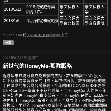
19
2018資安威脅與
景文科技大
景文科技大
2018/1/11
因應對策
學
學
國立交通大
國立交通大
2018/1/6
深度弱點掃瞄實務
學台北校區
學亥客書院
Yi-Lang Tsai
於
11/24/2018 06:58:00 上午
分享
2018年8月15日 星期三
新世代的HoneyMe-藍隊戰略
近幾年來攻防競賽成為媒體的焦點，許多的學生也以投入
CTF競賽為學習資安的目標，其中也培養了許多國際級的選
手在國際的場合為台灣爭光，今年的HITCON以及BSF更在
DEFCon 26一舉拿下不錯的成績，而HoneyCon大約在五年
前開始辦理HoneyMe資安競賽，而HoneyMe是從CrackMe一
詞再加上HoneyCon會議的關係，而發展出了不同階段的競
賽模式，早期的HoneyMe以單純的系統弱點、應用軟體弱點
等解題類型的競賽方式為主，當時由出題的團隊，設計各種