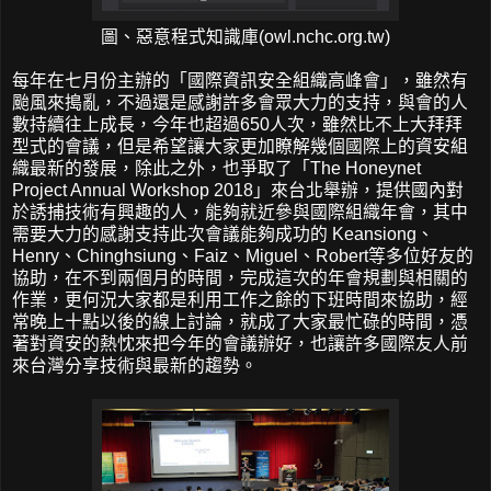
圖、惡意程式知識庫(owl.nchc.org.tw)
每年在七月份主辦的「國際資訊安全組織高峰會」，雖然有
颱風來搗亂，不過還是感謝許多會眾大力的支持，與會的人
數持續往上成長，今年也超過650人次，雖然比不上大拜拜
型式的會議，但是希望讓大家更加瞭解幾個國際上的資安組
織最新的發展，除此之外，也爭取了「The Honeynet
Project Annual Workshop 2018」來台北舉辦，提供國內對
於誘捕技術有興趣的人，能夠就近參與國際組織年會，其中
需要大力的感謝支持此次會議能夠成功的 Keansiong、
Henry、Chinghsiung、Faiz、Miguel、Robert等多位好友的
協助，在不到兩個月的時間，完成這次的年會規劃與相關的
作業，更何況大家都是利用工作之餘的下班時間來協助，經
常晚上十點以後的線上討論，就成了大家最忙碌的時間，憑
著對資安的熱忱來把今年的會議辦好，也讓許多國際友人前
來台灣分享技術與最新的趨勢。