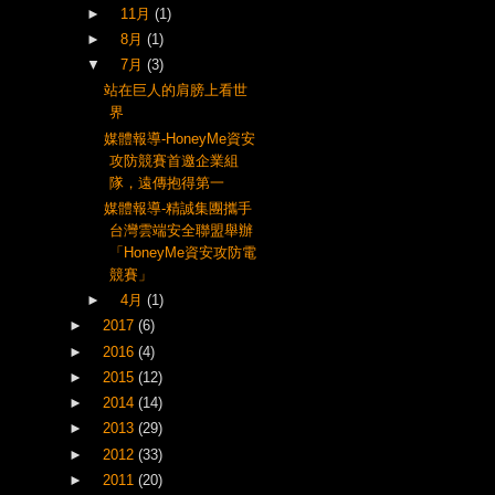
►
11月
(1)
►
8月
(1)
▼
7月
(3)
站在巨人的肩膀上看世
界
媒體報導-HoneyMe資安
攻防競賽首邀企業組
隊，遠傳抱得第一
媒體報導-精誠集團攜手
台灣雲端安全聯盟舉辦
「HoneyMe資安攻防電
競賽」
►
4月
(1)
►
2017
(6)
►
2016
(4)
►
2015
(12)
►
2014
(14)
►
2013
(29)
►
2012
(33)
►
2011
(20)