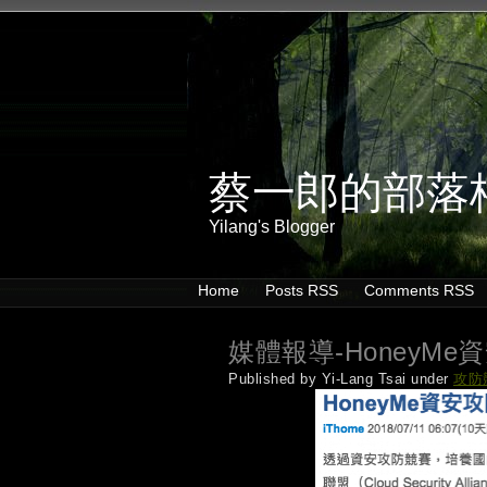
蔡一郎的部落
Yilang's Blogger
Home
Posts RSS
Comments RSS
媒體報導-Honey
Published by Yi-Lang Tsai under
攻防