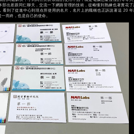
本部出差跟同仁聊天，交流一下網路管理的技術，從略懂到熟練也著實花了
看到了從進中心到現在所使用的名片，名片上的職稱也正訴說著這 20 年
從一而終，也是自己的使命。