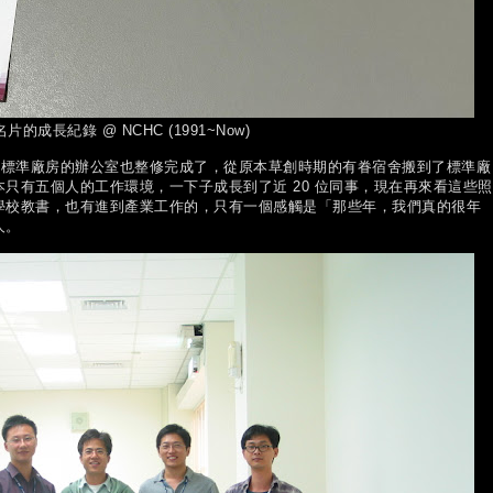
名片的成長紀錄 @ NCHC (1991~Now)
標準廠房的辦公室也整修完成了，從原本草創時期的有眷宿舍搬到了標準廠
只有五個人的工作環境，一下子成長到了近 20 位同事，現在再來看這些照
學校教書，也有進到產業工作的，只有一個感觸是「那些年，我們真的很年
人。