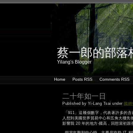
蔡一郎的部落
Yilang's Blogger
Home
Posts RSS
Comments RSS
二十年如一日
Published by Yi-Lang Tsai under
國網
「911」這幾個數字，代表著許多的含義
人想到美國世界貿易中心和五角大樓先後受
影響我 20 年的地方-國高，回想當
想當年剛到中心時，主要是協助 IT 