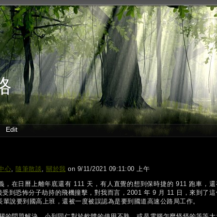
格
Edit
中心
,
隨筆散談
,
關於我
on 9/11/2021 09:11:00 上午
，在日曆上離年底還有 111 天，有人直覺的想到保時捷的 911 跑車，還
到恐怖分子劫持的飛機撞擊，對我而言，2001 年 9 月 11 日，來到了這
初跟長輩說要到國高上班，還被一度被誤認為是要到國道高速公路局工作。
相關的問題解決，小到同仁對於軟體的使用不熟，或是電腦怎麼怪怪的等等大