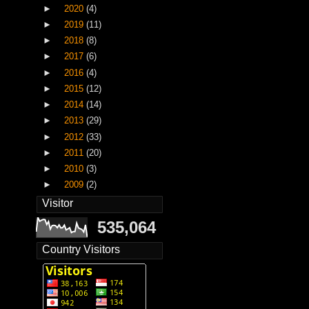
►
2020
(4)
►
2019
(11)
►
2018
(8)
►
2017
(6)
►
2016
(4)
►
2015
(12)
►
2014
(14)
►
2013
(29)
►
2012
(33)
►
2011
(20)
►
2010
(3)
►
2009
(2)
Visitor
535,064
Country Visitors