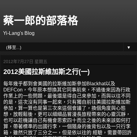
蔡一郎的部落格
Yi-Lang's Blog
▼
2012年7月27日 星期五
2012美國拉斯維加斯之行(一)
每年幾乎都到會美國的拉斯維加斯參加Blackhat以及
DEFCon，今年原本想換其它同事前來，不過後來因為行政
作業上的一些問題，最後還是得自己來參加，而與以往不同
的是，這次沒有同事一起來，只有獨自前往美國拉斯維加斯
參加，算一算也是第三次來這個會議了，換個角度與心態
想，放輕鬆後，更可以細細品嘗漫長旅程帶來的心靈沉靜，
也可以趁機讓自己有機會思索四十而立之後的未來該如何打
算，帶著標準的出國行李，一個隨身的後背包以及一只行李
箱，雖然只放了三分之一，但是依以往的 經驗，需要帶回許