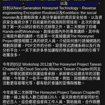
Schloesser
、
Mahmud Ab Rahman
以及
Claudio Guarnieri
，
分別以Next Generation Honeynet Technology、Reverse
engineering Encryption Routine以及Koobface: the social
monster為主題和與會人員分享最新的資訊安全技術，以及資
訊安全廠商分享了目前最新的偵測與防禦技術，此次的會議
除了第一天以研討會的方式辦理之外，第二天開辦了四場
Hands-on的Workshop，直接由國內外的專業講師，其中有
三場是外籍的講師，也是第一次直接邀請The Honeynet
Project開發相關工具的研究人員，介紹如何進行誘捕網路的
規劃與部署、PDF文件的分析、惡意程式誘捕系統以及行為
分析平台，一天下來許多參加課程的學員都在講師的引導下
收獲良多。
今年的[IS]2 Workshop 2012由The Honeynet Project Taiwan
Chapter以及Cloud Security Alliance Taiwan Chapter共同主
辦，中華民國資料保護協會承辦，承辦單位延續去年的活動
經驗，今年做了一些不一樣的改變，例如：與媒體的合作讓
活動更容易曝光等，都有助於會議的宣傳與推動。
今年是第二次辦理The Honeynet Project Taiwan Chapter的
活動，線上報名人數已超過120人，當天與會的資安同好也
將近百人，這些都是協會與工作人員、贊助廠商、合作媒體