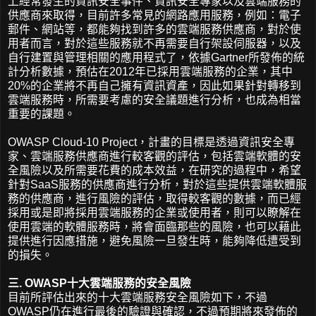
上經常發生的資訊安全事件、資訊安全專家以及雲端服務的
供應商來取得，目前許多常見的網路應用服務，例如：電子
郵件、網站等，都能夠找到許多的雲端服務供應商，對於使
用者而言，對於這些服務就不再需要自行架設伺服器，以及
自行建置與管理相關的應用程式了，依據Gartner所發佈的統
計分析數據，預估在2012年已採用雲端服務的企業，其中
20%的企業將不再自己擁有資訊資產，因此如果針對轉移到
雲端服務時，所需要考慮的安全議題進行分析，也成為相當
重要的課題。
OWASP Cloud-10 Project，計畫的目標是透過資訊安全專
家、雲端服務供應商進行較客觀的評估，包括雲端軟體的安
全風險以及所需要花費的成本效益，在研究的過程中，希望
針對SaaS服務的供應商進行分析，對於這些提供雲端軟體服
務的供應商，進行風險的評估，取得較客觀的數據，而已經
採用或是即將採用雲端服務的企業或使用者，則可以瞭解在
使用雲端的軟體服務時，將會面臨那些的風險，也可以藉此
提供進行因應措施，避免風險一旦發生時，能夠降低遭受到
的損失。
三. OWASP十大雲端服務的安全風險
目前所評估出來的十大雲端服務安全風險如下，不過
OWASP仍在進行最後的驗證與確認，不過預期將來發佈的