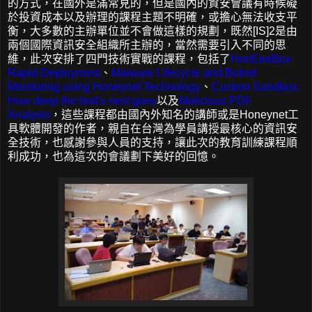
的方式，在國外是滿常見的，但是國內的資安會議有時候礙
於投資成本以及辦理的課程主題不明確，或擔心無法收支平
衡，大多數的主辦單位並不會做這樣的規劃，既然[IS]2是由
兩個國際資訊安全組織所主辦的，當然需要引入不同的思
維，此次安排了四門技術實戰的課程，包括了
HonEeeBox
Rapid Deployment
、
Malware Lifecycle and Botnet
Monitoring using Honeynet Technology
、
Cuckoo Sandbox:
How deep the brid's nest goes
以及
Malicious PDF
Analysis
，這些課程都由國內外知名的講師或是Honeynet工
具軟體開發的作者，親自在台灣為學員講授最核心的資訊安
全技術，也感謝參與人員的支持，讓此次的教育訓練課程順
利成功，也為這次的會議劃下美好的回憶。