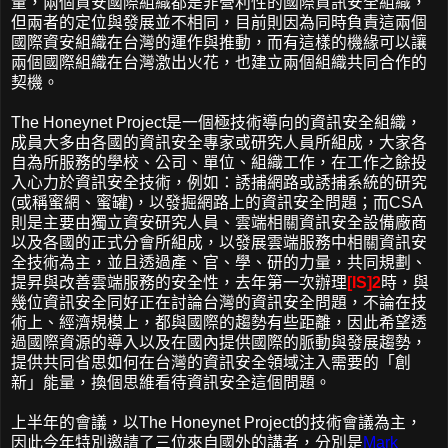
量，兩個資安國際組織都是非營利性的國際資訊安全組織，
但兩者的定位與發展並不相同，目前則因為同時負責這兩個
國際資安組織在台灣的運作與推動，而有這樣的機緣可以讓
兩個國際組織在台灣激出火花，也建立兩個組織共同合作的
契機。
The Honeynet Project是一個極技術導向的資訊安全組織，
成員大多由各國的資訊安全專家或研究人員所組成，大家各
自為所服務的學校、公司、單位、組織工作，在工作之餘投
入心力於資訊安全技術，例如：誘捕網路或誘捕系統的研究
(或稱蜜網、蜜罐)，以發掘網路上的資訊安全問題；而CSA
則是主要由獨立資安研究人員、雲端相關資訊安全設備廠商
以及各國的正式分會所組成，以發展雲端服務中相關資訊安
全技術為主，並且透過產、官、學、研的力量，共同規劃、
提昇與改善雲端服務的安全性，去年第一次辦理
[IS]2
時，與
幾位資訊安全同好正在討論台灣的資訊安全問題，不論在技
術上、經濟規模上，都與國際的趨勢有些距離，因此希望透
過國際資源的導入以及在國內提供國際的脈動與發展趨勢，
提供共同省思如何在台灣的資訊安全領域注入需要的「創
新」能量，換個思維看待資訊安全這個問題。
上半年的會議，以The Honeynet Project的技術會議為主，
因此今年特別邀請了三位來自國外的講者，分別是
Mark