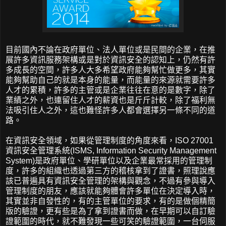
目前國內不論在政府單位、法人單位或是民間的企業，在推
展許多資訊服務架構或是對於資訊安全的認知上，仍然有許
多成長的空間，許多人大多希望政府能夠幫忙做更多，其實
能夠幫助自己的就是本身的能量，而能量的來源就需要許多
人才的累積，許多的主管或是企業往往在意的是數字，除了
業績之外，也連留住人才的薪資也是斤斤計較，除了福利無
法吸引住人之外，這也難怪許多人都會選擇另一條不同的道
路。
在資訊安全領域，如果從管理制度的角度來看，ISO 27001
資訊安全管理系統(ISMS, Information Security Management
System)是政府單位、學研單位以及企業最常採用的管理制
度，許多的組織也透過第三方的稽核拿到了證書，照理說應
該已普遍具有資訊安全管理的架構與觀念，不過有參與導入
管理制度的朋友，應該就能夠體會許多單位在決定導入時，
其實並非自發性的，有的主管單位的要求，有的是做個精簡
版的驗證，更有些是為了拿到證書而做，在早期可以自訂驗
證範圍的時代，就不難發現一些可笑的驗證範圍，一台伺服