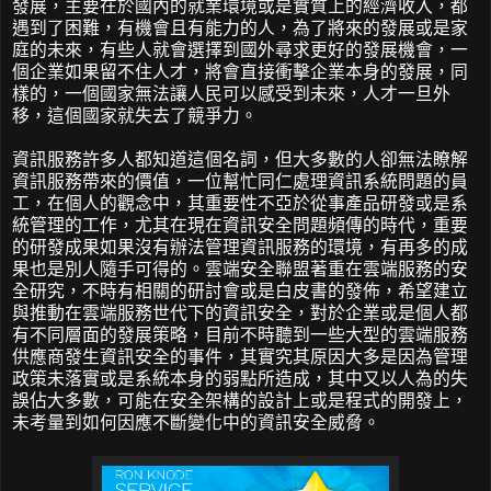
發展，主要在於國內的就業環境或是實質上的經濟收入，都
遇到了困難，有機會且有能力的人，為了將來的發展或是家
庭的未來，有些人就會選擇到國外尋求更好的發展機會，一
個企業如果留不住人才，將會直接衝擊企業本身的發展，同
樣的，一個國家無法讓人民可以感受到未來，人才一旦外
移，這個國家就失去了競爭力。
資訊服務許多人都知道這個名詞，但大多數的人卻無法瞭解
資訊服務帶來的價值，一位幫忙同仁處理資訊系統問題的員
工，在個人的觀念中，其重要性不亞於從事產品研發或是系
統管理的工作，尤其在現在資訊安全問題頻傳的時代，重要
的研發成果如果沒有辦法管理資訊服務的環境，有再多的成
果也是別人隨手可得的。雲端安全聯盟著重在雲端服務的安
全研究，不時有相關的研討會或是白皮書的發佈，希望建立
與推動在雲端服務世代下的資訊安全，對於企業或是個人都
有不同層面的發展策略，目前不時聽到一些大型的雲端服務
供應商發生資訊安全的事件，其實究其原因大多是因為管理
政策未落實或是系統本身的弱點所造成，其中又以人為的失
誤佔大多數，可能在安全架構的設計上或是程式的開發上，
未考量到如何因應不斷變化中的資訊安全威脅。