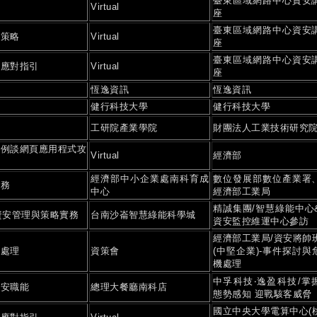
臺東區域網路中心資安
Virtual
座
臺東區域網路中心資安
禦策略
Virtual
座
臺東區域網路中心資安
洩應對指引
Virtual
座
恆逸資訊
恆逸資訊
健行科技大學
健行科技大學
務
工研院產業學院
財團法人工業技術研究
案例談網頁應用程式攻
Virtual
經濟部
經濟部中小企業處南科育成
數位發展部數位產業署
實務
中心
經濟部工業局
精誠集團/智慧綠能中心
資安管理與策略實務
台南沙崙智慧綠能科學城
資安監控維運中心參訪
經濟部工業局/資安將帥
與處理
資策會
(中堅企業)-事件探討與
機處理
中孚科技‧逸盈科技/掌
資安職能
總理大餐廳南科店
態勢感知 迎戰駭客威脅
國立中央大學電算中心(