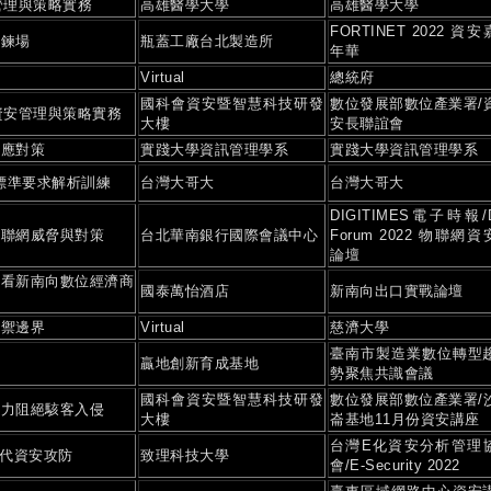
管理與策略實務
高雄醫學大學
高雄醫學大學
FORTINET 2022 資安
試鍊場
瓶蓋工廠台北製造所
年華
Virtual
總統府
國科會資安暨智慧科技研發
數位發展部數位產業署/
資安管理與策略實務
大樓
安長聯誼會
因應對策
實踐大學資訊管理學系
實踐大學資訊管理學系
.0 標準要求解析訓練
台灣大哥大
台灣大哥大
DIGITIMES電子時報/
物聯網威脅與對策
台北華南銀行國際會議中心
Forum 2022 物聯網資
論壇
，看新南向數位經濟商
國泰萬怡酒店
新南向出口實戰論壇
防禦邊界
Virtual
慈濟大學
臺南市製造業數位轉型
贏地創新育成基地
勢聚焦共識會議
國科會資安暨智慧科技研發
數位發展部數位產業署/
協力阻絕駭客入侵
大樓
崙基地11月份資安講座
台灣E化資安分析管理
世代資安攻防
致理科技大學
會/E-Security 2022