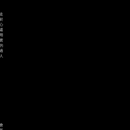
走
於
心
還
用
實
的
過
人
會