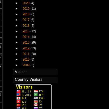
院
►
2020
(4)
►
2019
(11)
院
►
2018
(8)
►
2017
(6)
►
2016
(4)
►
2015
(12)
►
2014
(14)
►
2013
(29)
訓
►
2012
(33)
►
2011
(20)
/
►
2010
(3)
►
2009
(2)
學
Visitor
Country Visitors
控