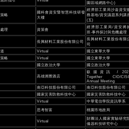
洩應對指引
Virtual
園區域網路中心)
經濟部工業局沙崙資安
國科會資安暨智慧科技研發
禦策略
務基地/資安議題系列講
大樓
(五)
經濟部工業局/資安將
與處理
資策會
班-事件探討與危機處理
長興材料工業股份有限
勢
長興材料工業股份有限公司
司
之道
Virtual
國立東華大學
禦策略
Virtual
國立東華大學
國立政治大學
國立政治大學
叡揚資訊 / 202
護
高雄洲際酒店
Together CIO/CIS
Annual Meeting
務
南亞科技股份有限公司
南亞科技股份有限公司
國家災害防救科技中心
國家災害防救科技中心
勢
Virtual
中華電信學院資訊學系
思考智富
桃園市地政局
財團法人國家實驗研究
Virtual
儀器科技研究中心