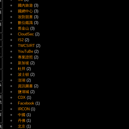
講
國內旅遊
(3)
國網中心
(3)
講
攻防競賽
(3)
數位鑑識
(3)
講
舊金山
(3)
CloudSec
(2)
IS2
(2)
TWCSIRT
(2)
YouTuBe
(2)
院
專業證照
(2)
新加坡
(2)
杜拜
(2)
、
波士頓
(2)
澎湖
(2)
&
資訊圖書
(2)
鹽湖城
(2)
班
CDX
(1)
危
Facebook
(1)
IRCON
(1)
握
中國
(1)
丹佛
(1)
北京
(1)
桃