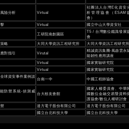
社團法人台灣E化資安
安風險分析
Virtual
析管理協會（ESAM
會）
出擊
Virtual
國立中山大學資安社
T5 / 台灣數位鑑識發展
理
工研院南創園區
會
禦策略
大同大學資訊工程研究所
大同大學資訊工程研究
精誠資訊集團-風啟雲永
洩應對指引
Virutal
能韌性應用講座
Virtual
國家實驗研究院
Virtual
國家實驗研究院
從全球資安事件案例談
台南一中
中國工程師協會
國家人權委員會、中華
能防禦系統-偵測威
台大校友會館
國數位金融交易暨資料
化
護協會/數位人權研討會
防禦
達方電子股份有限公司
達方電子股份有限公司
國立台北科技大學
國立台北科技大學