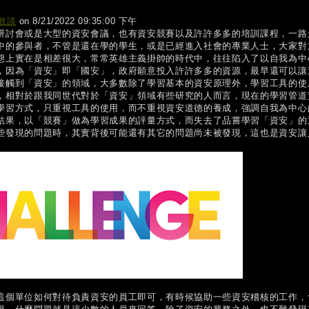
散談
on 8/21/2022 09:35:00 下午
研討會或是大型的資安會議，也有資安競賽以及許許多多的培訓課程，一路
中的參與者，不管是還在學的學生，或是已經進入社會的專業人士，大家對
態上實在是相差很大，常常英雄主義掛帥的時代中，往往陷入了以自我為中
，因為「資安」即「國安」，政府願意投入許許多多的資源，最早還可以讓
接觸到「資安」的領域，大多數除了學習基本的資安原理外，學習工具的使
，相對於跟我同世代對於「資安」領域有些研究的人而言，現在的學習管道
學習方式，只重視工具的使用，而不重視資安道德的養成，強調自我為中心
結果，以「競賽」做為學習成果的評量方式，而失去了品嘗學習「資安」的
些發現的問題時，其實背後可能還有其它的問題尚未被發現，這也是資安讓
這個單位如何對待負責資安的員工即可，有時候協助一些資安稽核的工作，