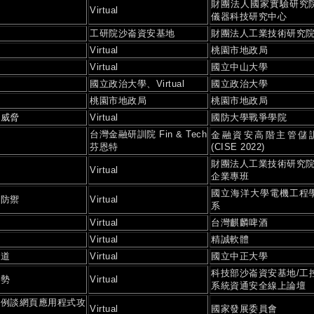
財團法人國家實驗研究
Virtual
儀器科技研究中心
工研院沙崙資安基地
財團法人工業技術研究
務
Virtual
桃園市地政局
Virtual
國立中山大學
國立政治大學、Virtual
國立政治大學
務
桃園市地政局
桃園市地政局
與威脅
Virtual
國防大學戰爭學院
台灣金融研訓院 Fin & Tech
金融資安高階主管儲
芬恩特
(CISE 2022)
財團法人工業技術研究院
務
Virtual
企業專班
國立海洋大學電機工程
與防禦
Virtual
系
Virtual
台灣麒麟啤酒
Virtual
精誠軟體
之道
Virtual
國立中正大學
科技部沙崙資安基地/工
趨勢
Virtual
系統資通安全線上論壇
案例談網頁應用程式攻
Virtual
國家發展委員會