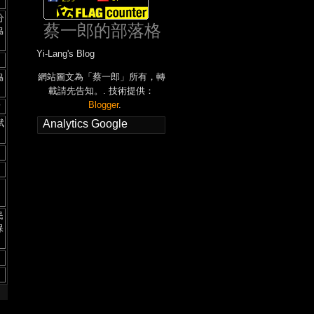
分
蔡一郎的部落格
協
Yi-Lang's Blog
協
網站圖文為「蔡一郎」所有，轉
載請先告知。. 技術提供：
Blogger
.
所
賦
Analytics Google
民
保