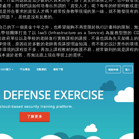
現，什麼問題就是這少數的人員來回答，除了資安的業務之外，也不難發現
要處理，那我們該如何培養出所謂的「資安人才」呢？每年的研習時數或是
就是符合要求的資安人才嗎？經常投身教學現場的第一線，就不難發現有的
有問題？」居然是沒有反應的。
造自己的下一個黃金十年之外，也希望能夠不再受限於執行計畫時的限制，無
以 IaaS (Infrastructure as a Service) 為服務型態的 C
se)，主要提供給政府單位以及學校的老師進行實務課程的講授，不過也因為先天架構上的
學情境，原因在於多數的老師善長講授理論知識，而不善於設計實作的環境
作環境的課程並不多，再加上課程教材的維護不易，經常聽到的就是課程的
版本過於老舊，而無法跟上現在學習上的需求。