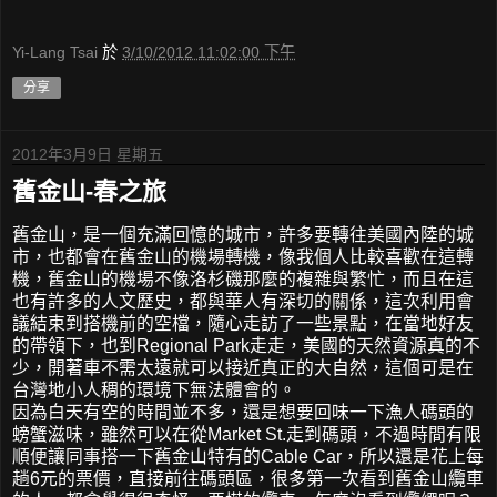
Yi-Lang Tsai
於
3/10/2012 11:02:00 下午
分享
2012年3月9日 星期五
舊金山-春之旅
舊金山，是一個充滿回憶的城市，許多要轉往美國內陸的城
市，也都會在舊金山的機場轉機，像我個人比較喜歡在這轉
機，舊金山的機場不像洛杉磯那麼的複雜與繁忙，而且在這
也有許多的人文歷史，都與華人有深切的關係，這次利用會
議結束到搭機前的空檔，隨心走訪了一些景點，在當地好友
的帶領下，也到Regional Park走走，美國的天然資源真的不
少，開著車不需太遠就可以接近真正的大自然，這個可是在
台灣地小人稠的環境下無法體會的。
因為白天有空的時間並不多，還是想要回味一下漁人碼頭的
螃蟹滋味，雖然可以在從Market St.走到碼頭，不過時間有限
順便讓同事搭一下舊金山特有的Cable Car，所以還是花上每
趟6元的票價，直接前往碼頭區，很多第一次看到舊金山纜車