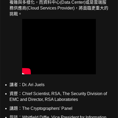
複雜與多樣化，而資料中心(Data Center)或是雲端服
務供應商(Cloud Services Provider)，將面臨更重大的
挑戰。
講者：Dr. Ari Juels
資歷：Chief Scientist, RSA, The Security Division of
EMC and Director, RSA Laboratories
講題：The Cryptographers' Panel
與談：Whitfield Diffie, Vice President for Information