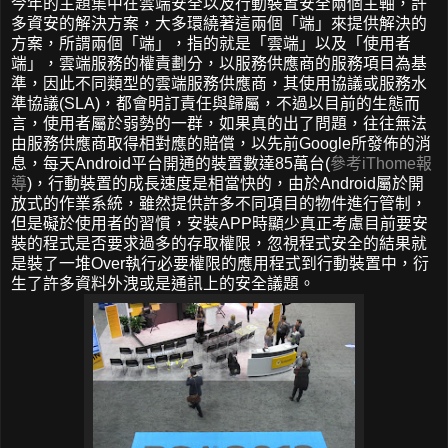
今年的主題集中在雲端安全以及行動裝置安全兩個主軸，許
多資安的解決方案，大多環繞著這兩個「端」來提供解決的
方案，所謂兩個「端」，指的就是「雲端」以及「使用者
端」，雲端服務的權責劃分，以服務供應商的服務項目為基
準，因此不同類型的雲端服務供應商，其使用協議或服務水
準協議(SLA)，都會明訂責任與歸屬，不過以目前的生態而
言，使用者屬於弱勢的一群，如果真的出了問題，往往無法
由服務供應商取得相對應的賠償，以先前Google所發佈的消
息，每天Android平台開通的裝置數達85萬台(
參考iThome報
導
)，行動裝置的成長速度是相當快的，由於Android屬於開
放式的作業系統，雖然提供許多不同項目的物件進行管制，
但是礙於使用者的習慣，安裝APP時顯少真正考慮目前要安
裝的程式是否要求過多的存取權限，忽視程式安全的結果就
是裝了一堆Over執行必要權限的應用程式到行動裝置中，衍
生了許多資料外洩或是通訊上的安全議題。