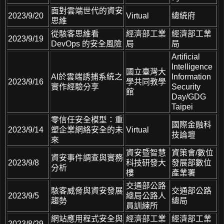
面對雲端世代的資安
2023/9/20
Virtual
總統府
思維
從駭客思維看
經濟部工業
經濟部工業
2023/9/19
DevOps 的安全風險
局
局
Artificial
Intelligence
國立臺灣大
AI於雲端誘捕系統之
Information
2023/9/16
學共同教學
實作經驗分享
Security
館
Day/GDG
Taipei
零信任安全模型：重
國際金融科
2023/9/14
塑企業網絡安全的未
Virtual
技論壇
來
資安暨智慧
資策會/數位
資安事件調查與實務
2023/9/8
科技研發大
發展部數位
分析
樓
產業署
交通部公路
駭客威脅與資安發展
交通部公路
2023/9/5
總局公路人
趨勢
總局
員訓練所
網站應用程式安全與
經濟部工業
經濟部工業
2023/8/29