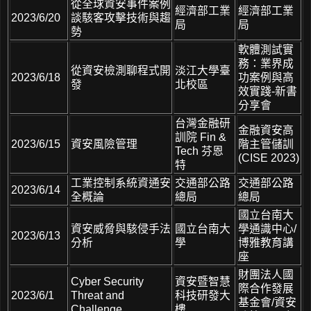
從全球資安事件案例
經濟部工業
經濟部工業
2023/6/20
談駭客攻擊技術與趨
局
局
勢
軟體測試實
務：業界成
從資安檢測聊程式開
淡江大學臺
2023/6/18
功案例與高
發
北校區
效實踐-新書
分享會
台灣金融研
金融資安高
訓院 Fin &
2023/6/15
資安風險管理
階主管儲訓
Tech 芬恩
(CISE 2023)
特
工業控制系統資通安
交通部公路
交通部公路
2023/6/14
全概論
總局
總局
國立台南大
資安威脅與駭侵手法
國立台南大
學通識中心/
2023/6/13
分析
學
博雅教育講
座
財團法人國
Cyber Security
資安暨智慧
際合作發展
2023/6/1
Threat and
科技研發大
基金會/資安
Challenge
樓