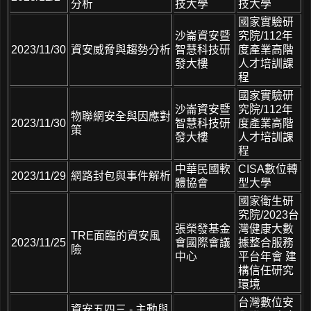
分析
技大學
技大學
國家實驗研
沙崙資安暨
究院/112年
2023/11/30
資安威脅與趨勢分析
智慧科技研
度產業高階
發大樓
人才培訓課
程
國家實驗研
沙崙資安暨
究院/112年
物聯網安全與因應對
2023/11/30
智慧科技研
度產業高階
策
發大樓
人才培訓課
程
中華民國軟
CISA數位轉
2023/11/29
網路封包與事件解析
體協會
型大學
國家衛生研
究院/2023台
張榮發基金
灣健康大數
TRE面臨的資安風
2023/11/25
會國際會議
據整合服務
險
中心
平台年會 建
構信任研究
環境
台灣數位安
資安五四三 - 主動與