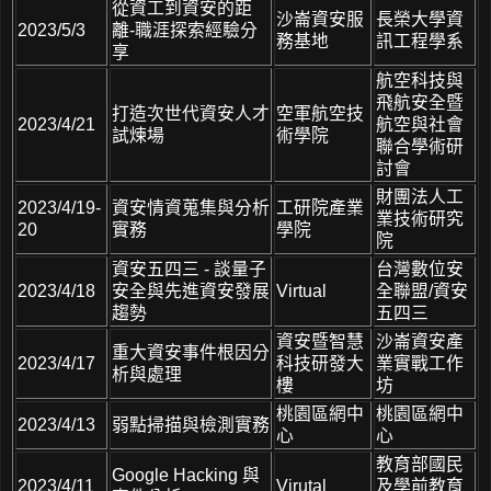
從資工到資安的距
沙崙資安服
長榮大學資
2023/5/3
離-職涯探索經驗分
務基地
訊工程學系
享
航空科技與
飛航安全暨
打造次世代資安人才
空軍航空技
2023/4/21
航空與社會
試煉場
術學院
聯合學術研
討會
財團法人工
2023/4/19-
資安情資蒐集與分析
工研院產業
業技術研究
20
實務
學院
院
資安五四三 - 談量子
台灣數位安
2023/4/18
安全與先進資安發展
Virtual
全聯盟/資安
趨勢
五四三
資安暨智慧
沙崙資安產
重大資安事件根因分
2023/4/17
科技研發大
業實戰工作
析與處理
樓
坊
桃園區網中
桃園區網中
2023/4/13
弱點掃描與檢測實務
心
心
教育部國民
Google Hacking 與
2023/4/11
Virutal
及學前教育