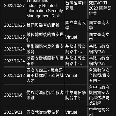
Threats and
台灣經濟研
究院/ICITI
2023/10/27
Industry-Related
究院
2023 國際研
Information Security
討會
Management Risk
國立臺南大
國立臺南大
2023/10/26
我們與駭客的距離
學
學
數位轉型後的資安世
國立臺南女
2023/10/25
Virtual
代
中
學術網路常見的資安
基隆市教育
基隆市教育
2023/10/24
威脅
網路中心
網路中心
以資安數據驅動防禦
基隆市教育
基隆市教育
2023/10/24
策略
網路中心
網路中心
資安五四三 - 我真是
台灣數位安
2023/10/12
猜不透你呀，談跨域
Virtual
全聯盟/資安
人才
五四三
台中市政府
從攻防演訓探究駭客
中華電信學
機關資安人
2023/10/6
思維
院台中所
員滲透攻防
及訓練
中華電視公
2023/9/21
資安就從你我做起
Virtual
司