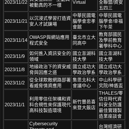
2023/11/22
Virtual
全聯盟/資安
被動真的不一樣
五四三
中華民國電
中華民國電
以沉浸式學習打造資
2023/11/21
腦學會忠孝
腦學會/幸福
安人才試鍊場
會館
下午茶
教育部國民
OWASP與網站應用
臺北市立大
2023/11/14
及學前教育
程式安全
同高中
署學科中心
如何進入資訊安全的
國立澎湖科
國立澎湖科
2023/11/9
領域
技大學
技大學
地緣政治下的資安威
國立成功大
國立成功大
2023/11/8
脅與因應之道
學政治學系
學政治學系
從全球欺敵網路部署
集思北科大
中山科學研
2023/11/2
看威脅情資應用
會議中心
究院/神盾盃
THALES/零
利用零信任架構和資
信任時代資
新竹豐邑喜
2023/11/1
料合規性來保護現代
料安全防護
來登大飯店
高科技製造環境
最佳實踐製
造業座談會
Cybersecurity
台灣經濟研