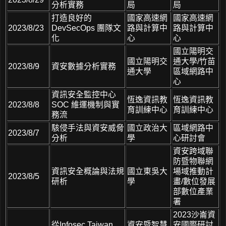
分析實務
局
局
打造良好的
國家高速網
國家高速網
2023/8/23
DevSecOps 團隊文
路與計算中
路與計算中
化
心
心
國立陽明交
國立陽明交
通大學/竹苗
2023/8/9
資安數據分析實務
通大學
區域網路中
心
資訊安全監控中心
恆逸資訊教
恆逸資訊教
2023/8/8
SOC 維運機制與實
育訓練中心
育訓練中心
務流
駭侵手法與資安威脅
國立政治大
區域網路中
2023/8/7
分析
學
心研討會
資安跨域聯
防暨物聯網
資訊安全概論與法規
國立東吳大
場域推動計
2023/8/5
研析
學
畫/數位發展
部數位產業
署
2023沙崙資
從Infosec Taiwan
資安暨智慧
安國際研討