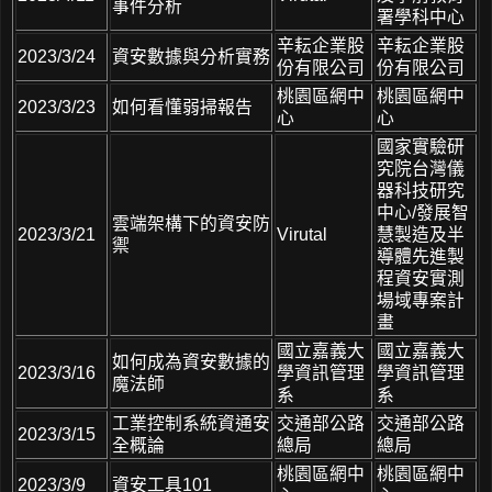
事件分析
署學科中心
辛耘企業股
辛耘企業股
2023/3/24
資安數據與分析實務
份有限公司
份有限公司
桃園區網中
桃園區網中
2023/3/23
如何看懂弱掃報告
心
心
國家實驗研
究院台灣儀
器科技研究
中心/發展智
雲端架構下的資安防
2023/3/21
Virutal
慧製造及半
禦
導體先進製
程資安實測
場域專案計
畫
國立嘉義大
國立嘉義大
如何成為資安數據的
2023/3/16
學資訊管理
學資訊管理
魔法師
系
系
工業控制系統資通安
交通部公路
交通部公路
2023/3/15
全概論
總局
總局
桃園區網中
桃園區網中
2023/3/9
資安工具101