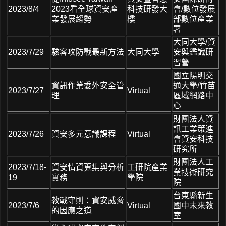
2023/8/4
2023看全球資安產
科技研發大
會/數位發展
業發展趨勢
樓
部數位產業
署
大同大學/資
2023/7/29
駭客攻防戰最新方法
大同大學
安與鑑識研
習營
國立陽明交
資訊作業委外安全管
通大學/竹苗
2023/7/27
Virtual
理
區域網路中
心
財團法人資
訊工業策進
2023/7/26
資安多元意識課程
Virtual
會資安科技
研究所
財團法人工
2023/7/18-
資安情資蒐集與分析
工研院產業
業技術研究
19
實務
學院
院
台東縣新生
教戰守則：資安威脅
2023/7/6
Virtual
國中未來教
的因應之道
室