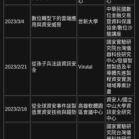
心
心
中華民國數
位金融交易
數位轉型下的雲端應
2023/3/4
世新大學
暨資料保護
用與資安威脅
協會/數位沙
龍講座
國家實驗研
究院台灣儀
器科技研究
中心/發展智
從孫子兵法談資訊安
2023/2/21
Virutal
慧製造及半
全
導體先進製
程資安實測
場域專案計
畫
資安人/國立
從全球資安事件談製
高雄軟體園
中山大學資
2023/2/16
造業資安技術與趨勢
區會議中心
訊安全研究
中心
國家實驗研
究院台灣儀
器科技研究