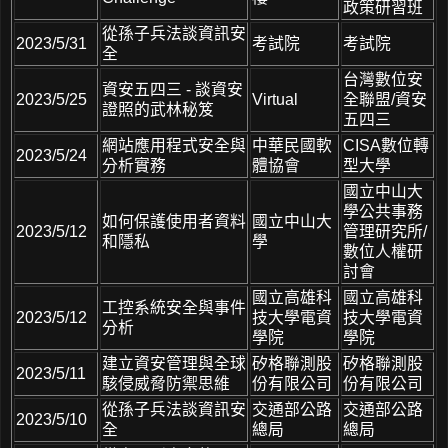
政策研習班
從孫子兵法談資訊安
2023/5/31
考試院
考試院
全
台灣數位安
資安五四三 - 談資安
2023/5/25
Virtual
全聯盟/資安
證照的武林秘笈
五四三
網站應用程式安全與
中華民國軟
CISA數位轉
2023/5/24
分析實務
體協會
型大學
國立中山大
學公共事務
如何保護使用者資料
國立中山大
2023/5/12
管理研究所/
和隱私
學
數位人權研
討會
國立高雄科
國立高雄科
工控系統安全與事件
2023/5/12
技大學電資
技大學電資
分析
學院
學院
建立資安管理與全球
矽格聯測股
矽格聯測股
2023/5/11
駭侵威脅防禦思維
份有限公司
份有限公司
從孫子兵法談資訊安
交通部公路
交通部公路
2023/5/10
全
總局
總局