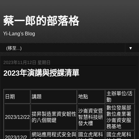
蔡一郎的部落格
Yi-Lang's Blog
▼
2023年11月12日 星期日
2023年演講與授課清單
主辦單位/活
日期
講題
地點
動
數位發展部
沙崙資安暨
提昇製造業資安韌性
數位產業署
2023/12/22
智慧科技研
的八個關鍵
沙崙資安服
發大樓
務基地
網站應用程式安全與
國立虎尾科
國立虎尾科
2023/12/2