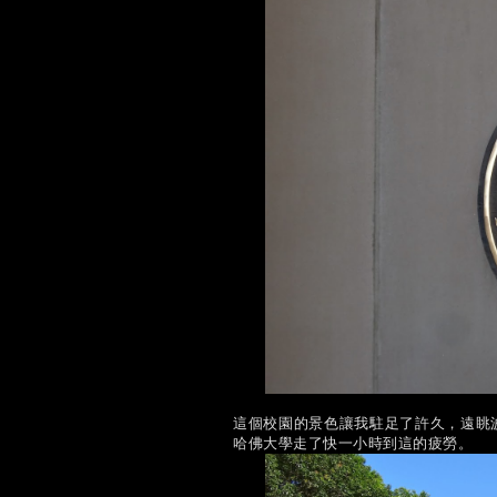
這個校園的景色讓我駐足了許久，遠眺
哈佛大學走了快一小時到這的疲勞。