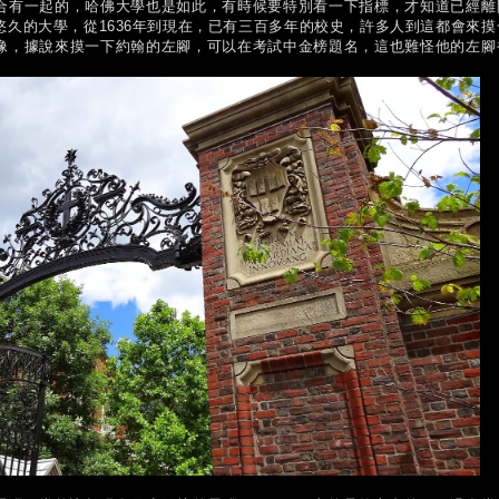
合有一起的，哈佛大學也是如此，有時候要特別看一下指標，才知道已經離
久的大學，從1636年到現在，已有三百多年的校史，許多人到這都會來摸
像，據說來摸一下約翰的左腳，可以在考試中金榜題名，這也難怪他的左腳