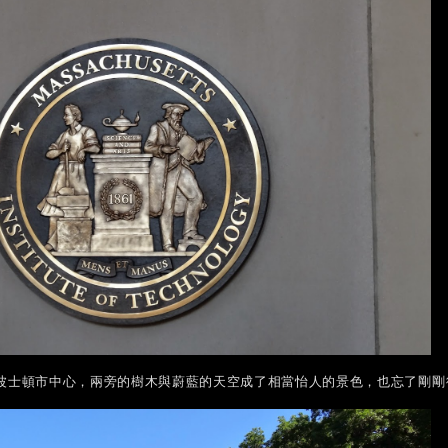
波士頓市中心，兩旁的樹木與蔚藍的天空成了相當怡人的景色，也忘了剛剛