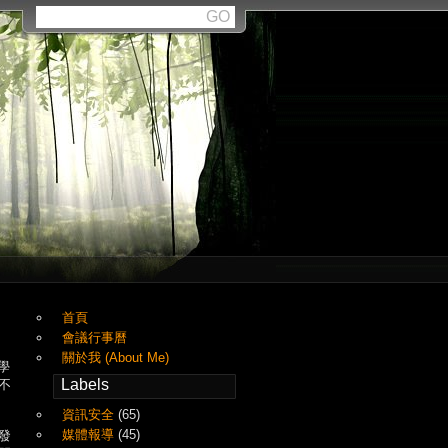
首頁
會議行事曆
關於我 (About Me)
學
Labels
不
資訊安全
(65)
媒體報導
(45)
發