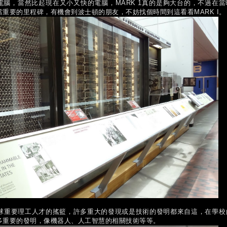
的電腦，當然比起現在又小又快的電腦，MARK 1真的是夠大台的，不過在當
重要的里程碑，有機會到波士頓的朋友，不妨找個時間到這看看MARK I。
球重要理工人才的搖籃，許多重大的發現或是技術的發明都來自這，在學校
多重要的發明，像機器人、人工智慧的相關技術等等。