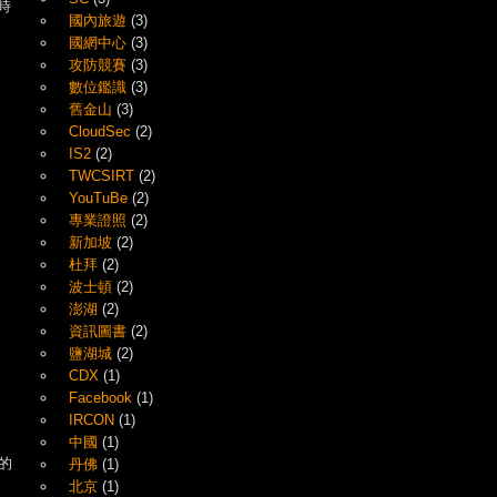
時
國內旅遊
(3)
國網中心
(3)
攻防競賽
(3)
數位鑑識
(3)
舊金山
(3)
CloudSec
(2)
IS2
(2)
TWCSIRT
(2)
YouTuBe
(2)
專業證照
(2)
新加坡
(2)
杜拜
(2)
波士頓
(2)
澎湖
(2)
資訊圖書
(2)
鹽湖城
(2)
CDX
(1)
Facebook
(1)
IRCON
(1)
中國
(1)
的
丹佛
(1)
北京
(1)